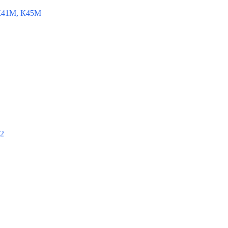
К41М, К45М
-2