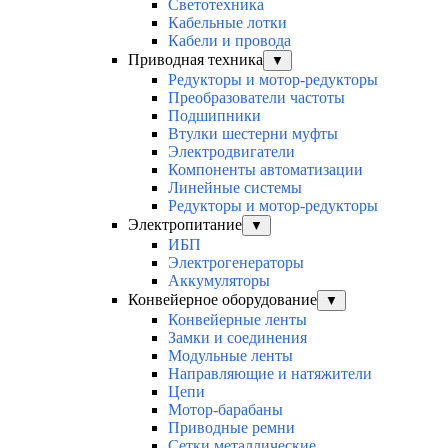
Светотехника
Кабельные лотки
Кабели и провода
Приводная техника
▼
Редукторы и мотор-редукторы
Преобразователи частоты
Подшипники
Втулки шестерни муфты
Электродвигатели
Компоненты автоматизации
Линейные системы
Редукторы и мотор-редукторы
Электропитание
▼
ИБП
Электрогенераторы
Аккумуляторы
Конвейерное оборудование
▼
Конвейерные ленты
Замки и соединения
Модульные ленты
Направляющие и натяжители
Цепи
Мотор-барабаны
Приводные ремни
Сетки металлические