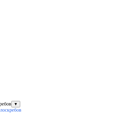
ребов
▼
илоскребов