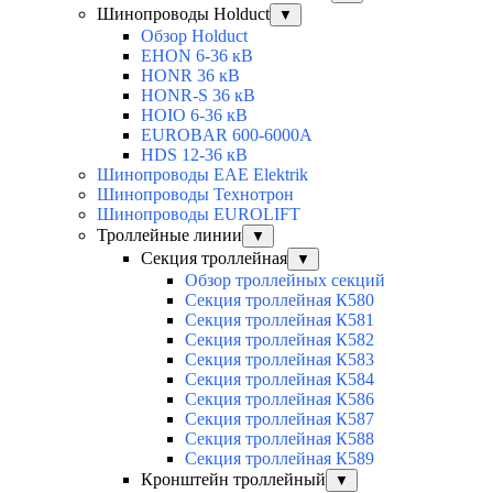
Шинопроводы Holduct
▼
Обзор Holduct
EHON 6-36 кВ
HONR 36 кВ
HONR-S 36 кВ
HOIO 6-36 кВ
EUROBAR 600-6000A
HDS 12-36 кВ
Шинопроводы EAE Elektrik
Шинопроводы Технотрон
Шинопроводы EUROLIFT
Троллейные линии
▼
Секция троллейная
▼
Обзор троллейных секций
Секция троллейная К580
Секция троллейная К581
Секция троллейная К582
Секция троллейная К583
Секция троллейная К584
Секция троллейная К586
Секция троллейная К587
Секция троллейная К588
Секция троллейная К589
Кронштейн троллейный
▼